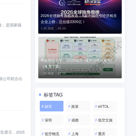
2026全球独角兽榜发布！8家中国低空经济相关
企业上榜，总估值3300亿！
业，是国家级
1.2k 阅读 ，
06-26
中央财经大学:《2026低空+城市治理白皮书》
（免费下载）
1.2k 阅读 ，
07-08
限公司联合出
标签TAG
#
融资
#
政策
#
eVTOL
#
深圳
#
成都
#
低空文旅
告显示，2025
#
低空物流
#
上海
#
重庆