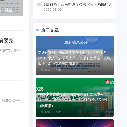
5章33条！云南司法厅公布《云南省民用无
北省低空经济应用场景需求清单和产业供给能力清单》发布
人驾驶航空器公共管理办法（草案）》（附
100项需求+80项供给！《山西省第一批低空经济应用场景需求清单和供给清单》
2026-08-03
全文）
热门文章
安全自评估
驶航空器综合
交通运输部、国家发改委等十部门：研究推进
eVTOL载人飞行示范应用， 拓展低空货运、应急
救援、养护巡检等应用场景
1.6k 阅读 ，
07-01
2026中国大学专业排名发布！含低空技术与工
程、无人驾驶航空器系统工程等10+个相关专业
 商务部公告
（附排名）
1.3k 阅读 ，
06-24