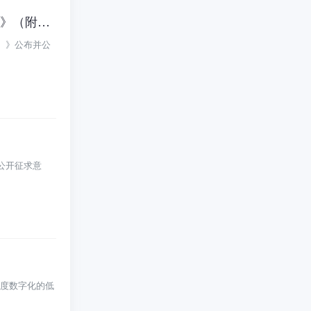
5章33条！云南司法厅公布《云南省民用无人驾驶航空器公共管理办法（草案）》（附全文）
）》公布并公
公开征求意
深度数字化的低