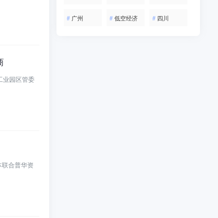
#
广州
#
低空经济
#
四川
商
工业园区管委
本联合普华资