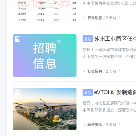
年中国独角兽企业达376家，总估
/
行业动态
/
2 天前
/
苏州工业园区低
最新
社会招聘
苏州工业园区城市重建有限公司
会下属的一级国有企业。企业注册资
/
社会招聘
/
2 天前
/
eVTOL研发制
最新
融资资讯
近日，电动垂直起降飞行器（e
本等头部机构投资，深蓝资本担
/
融资资讯
/
2 天前
/