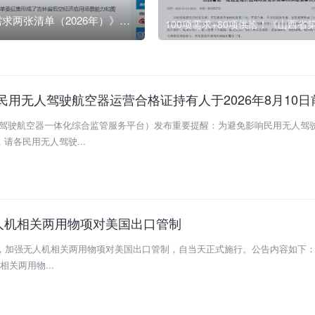
95项需求+191项能力！《吉林省低空经济应用场景能力和需求两张清单（2026年）》发布
130项需求+180项能力！《河
人驾驶航空器运营合格证持有人于2026年8月10日前要完成低空经济应用场景
无人驾驶航空器一体化综合监管服务平台）发布重要提醒：为避免影响民用无人驾
请各民用无人驾驶...
人机相关两用物项对美国出口管制
告，加强无人机相关两用物项对美国出口管制，自当天正式施行。公告内容如下：
相关两用物...