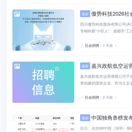
傲势科技2026
最新
社会招聘
四川傲势科技股份有限公司(A
专精特新”小巨人”、成都市“工业
/
社会招聘
/
1 天前
/
嘉兴政航低空运
最新
社会招聘
嘉兴政航低空运营有限公司于2
资创建的国资企业。作为立足嘉
/
社会招聘
/
2 天前
/
中国独角兽榜发
最新
行业动态
近日，在2026中国（深圳）独