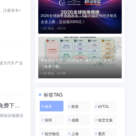
，注册资本1
2026全球独角兽榜发布！8家中国低空经济相关
企业上榜，总估值3300亿！
1.2k 阅读 ，
06-26
中央财经大学:《2026低空+城市治理白皮书》
成为汽车产业
（免费下载）
1.2k 阅读 ，
07-08
标签TAG
中国铁塔&泰尔认证&中国市政中南院：《智慧城市低空基础设施研究报告》（免费下载）
#
融资
#
政策
#
eVTOL
空基础设施建设
#
深圳
#
成都
#
低空文旅
#
低空物流
#
上海
#
重庆