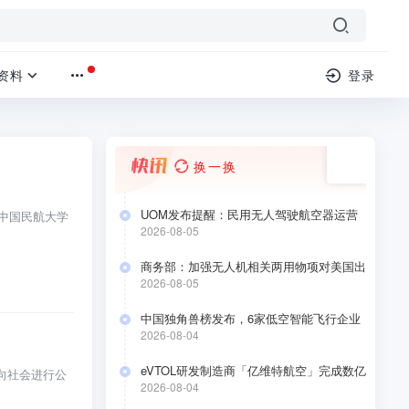
资料
登录
换一换
UOM发布提醒：民用无人驾驶航空器运营
由中国民航大学
合格证持有人于2026年8月10日前要完成低
2026-08-05
空经济应用场景安全自评估
商务部：加强无人机相关两用物项对美国出
口管制
2026-08-05
中国独角兽榜发布，6家低空智能飞行企业
上榜
2026-08-04
eVTOL研发制造商「亿维特航空」完成数亿
向社会进行公
元A+轮融资
2026-08-04