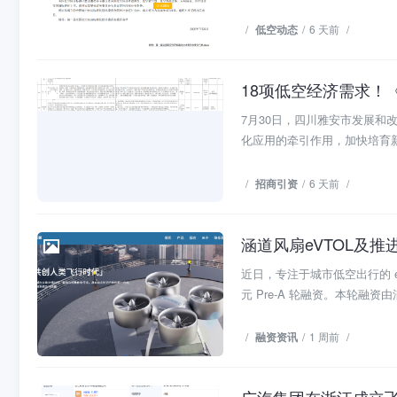
/
低空动态
/
6 天前
/
18项低空经济需求！
招商引资
7月30日，四川雅安市发展
化应用的牵引作用，加快培育新
/
招商引资
/
6 天前
/
涵道风扇eVTOL及推
融资资讯
近日，专注于城市低空出行的 
元 Pre-A 轮融资。本轮融资由浦
/
融资资讯
/
1 周前
/
广汽集团在浙江成立