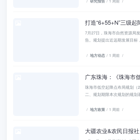
/
研究报告
/
1 周前
/
打造“6+55+N”
地方动态
7月27日，珠海市自然资源局发
告。规划提出近远期发展目标，按
/
地方动态
/
1 周前
/
广东珠海：《珠海市低空
地方政策
珠海市低空起降点布局规划（2
二、规划期限本次规划的规划基期
/
地方政策
/
1 周前
/
大疆农业&农民日报社：
研究报告