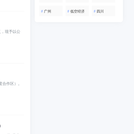
#
广州
#
低空经济
#
四川
复，现予以公
深度合作区）。
）