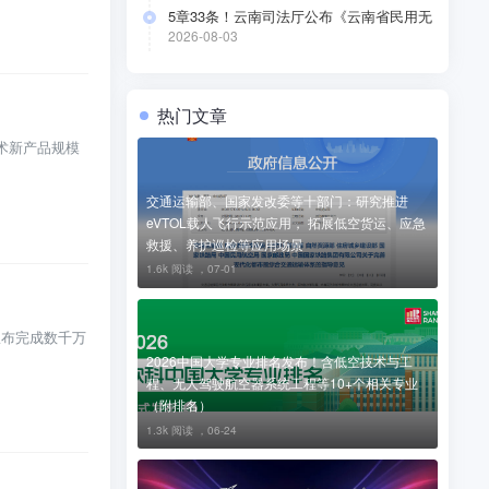
5章33条！云南司法厅公布《云南省民用无
人驾驶航空器公共管理办法（草案）》（附
2026-08-03
全文）
热门文章
术新产品规模
交通运输部、国家发改委等十部门：研究推进
eVTOL载人飞行示范应用， 拓展低空货运、应急
救援、养护巡检等应用场景
1.6k 阅读 ，
07-01
宣布完成数千万
2026中国大学专业排名发布！含低空技术与工
程、无人驾驶航空器系统工程等10+个相关专业
（附排名）
1.3k 阅读 ，
06-24