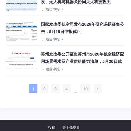
发、无人机与机器犬协同灭火科技攻关
/
项目申报
/
国家发改委低空司发布2026年研究课题征集公
告，5月19日申报截止
/
项目申报
/
苏州发改委公开征集苏州市2026年低空经济应
用场景需求及产业供给能力清单，5月20日截
止
/
项目申报
/
1
2
3
4
10
>
...
投稿
关于低空界