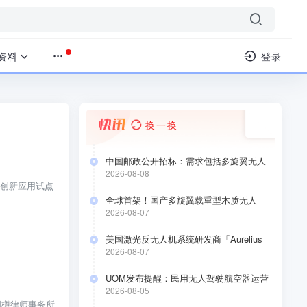
资料
登录
换一换
中国邮政公开招标：需求包括多旋翼无人
机、垂直起降飞机、无人直升机 、固定翼
2026-08-08
无人机！
创新应用试点
全球首架！国产多旋翼载重型木质无人
机“木鸾1号”成功首飞
2026-08-07
美国激光反无人机系统研发商「Aurelius
Systems」 完成 4000 万美元 A 轮融资
2026-08-07
UOM发布提醒：民用无人驾驶航空器运营
合格证持有人于2026年8月10日前要完成低
2026-08-05
空经济应用场景安全自评估
国樽律师事务所