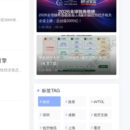
2026全球独角兽榜发布！8家中国低空经济相关
3000米，
企业上榜，总估值3300亿！
1.2k 阅读 ，
06-26
中央财经大学:《2026低空+城市治理白皮书》
引擎
（免费下载）
性经济形态，
1.2k 阅读 ，
07-08
标签TAG
#
融资
#
政策
#
eVTOL
#
深圳
#
成都
#
低空文旅
#
低空物流
#
上海
#
重庆