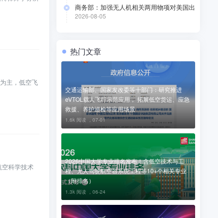
商务部：加强无人机相关两用物项对美国出
口管制
2026-08-05
热门文章
为主，低空飞
交通运输部、国家发改委等十部门：研究推进
eVTOL载人飞行示范应用， 拓展低空货运、应急
救援、养护巡检等应用场景
1.6k 阅读 ，
07-01
2026中国大学专业排名发布！含低空技术与工
航空科学技术
程、无人驾驶航空器系统工程等10+个相关专业
（附排名）
1.3k 阅读 ，
06-24