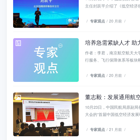
主任封跃平介绍了《低空经济领
/
专家观点
/
20 月前
/
培养急需紧缺人才 助
专家观点
作者：李君，南京航空航天大
行服务、飞行保障体系等板块刚
/
专家观点
/
20 月前
/
董志毅：发展通用航
专家观点
10月23日，中国民航局原副
大会的“首届中国低空经济发展研
/
专家观点
/
21 月前
/