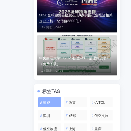
2026全球独角兽榜发布！8家中国低空经济相关
企业上榜，总估值3300亿！
1.2k 阅读 ，
06-26
中央财经大学:《2026低空+城市治理白皮书》
（免费下载）
1.2k 阅读 ，
07-08
标签TAG
#
融资
#
政策
#
eVTOL
#
深圳
#
成都
#
低空文旅
#
低空物流
#
上海
#
重庆