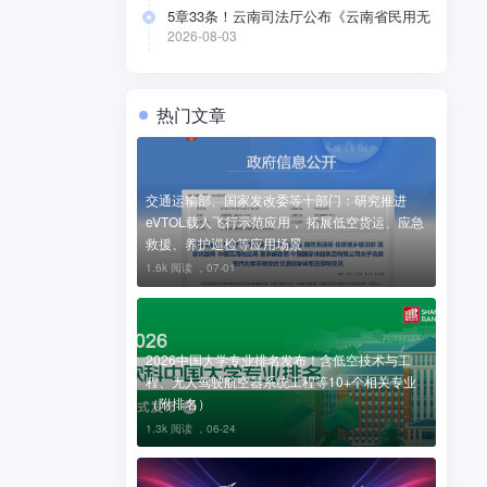
5章33条！云南司法厅公布《云南省民用无
人驾驶航空器公共管理办法（草案）》（附
2026-08-03
全文）
热门文章
交通运输部、国家发改委等十部门：研究推进
eVTOL载人飞行示范应用， 拓展低空货运、应急
救援、养护巡检等应用场景
1.6k 阅读 ，
07-01
2026中国大学专业排名发布！含低空技术与工
程、无人驾驶航空器系统工程等10+个相关专业
（附排名）
1.3k 阅读 ，
06-24