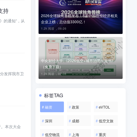
支持
2026全球独角兽榜发布！8家中国低空经济相关
》的通知”，从
企业上榜，总估值3300亿！
1.2k 阅读 ，
06-26
中央财经大学:《2026低空+城市治理白皮书》
（免费下载）
分发挥我市卫
1.2k 阅读 ，
07-08
标签TAG
#
融资
#
政策
#
eVTOL
#
深圳
#
成都
#
低空文旅
行。本次大会
#
低空物流
#
上海
#
重庆