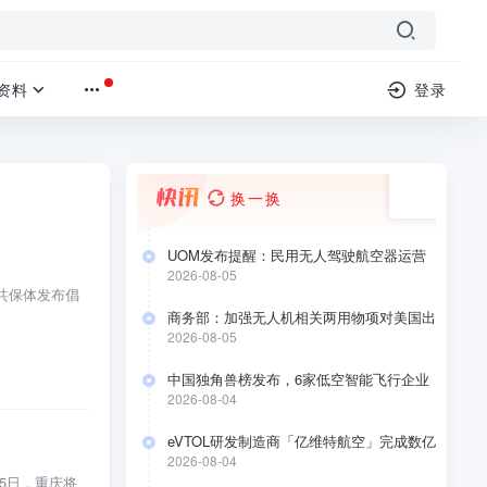
资料
登录
换一换
UOM发布提醒：民用无人驾驶航空器运营
合格证持有人于2026年8月10日前要完成低
2026-08-05
空经济应用场景安全自评估
共保体发布倡
商务部：加强无人机相关两用物项对美国出
口管制
2026-08-05
中国独角兽榜发布，6家低空智能飞行企业
上榜
2026-08-04
eVTOL研发制造商「亿维特航空」完成数亿
元A+轮融资
2026-08-04
月5日，重庆将