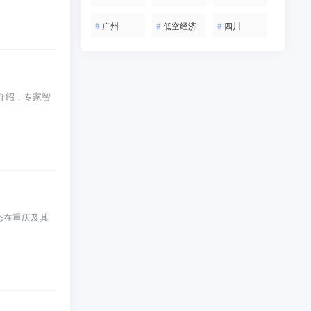
#
广州
#
低空经济
#
四川
介绍，专家智
态在重庆及其