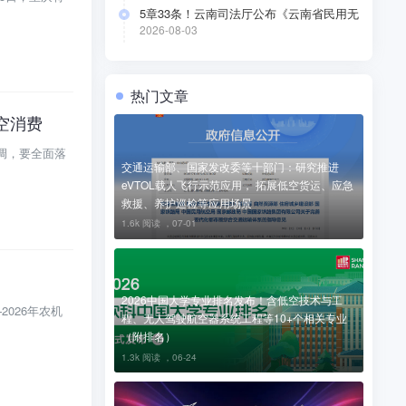
5章33条！云南司法厅公布《云南省民用无
人驾驶航空器公共管理办法（草案）》（附
2026-08-03
全文）
热门文章
空消费
调，要全面落
交通运输部、国家发改委等十部门：研究推进
eVTOL载人飞行示范应用， 拓展低空货运、应急
救援、养护巡检等应用场景
1.6k 阅读 ，
07-01
2026中国大学专业排名发布！含低空技术与工
026年农机
程、无人驾驶航空器系统工程等10+个相关专业
（附排名）
1.3k 阅读 ，
06-24