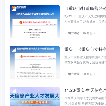
《重庆市打造民营经济
地方动态
3月24日，重庆市人民政府网
六方面提出了27条措施，以持续
/
地方动态
/
16 月前
/
重庆：《重庆市支持
地方政策
重庆市支持空天信息应用和产
星互联网先发优势，加快推进空
/
地方政策
/
20 月前
/
11.23·重庆·空天信
会议活动
作为重庆国际人才交流大会的主
以“才聚渝州 星耀两江”为主题，