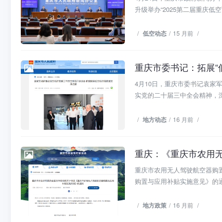
升级举办“2025第二届重庆低空飞
/
低空动态
/
15 月前
/
重庆市委书记：拓展“
地方动态
4月10日，重庆市委书记袁
实党的二十届三中全会精神，深
/
地方动态
/
16 月前
/
重庆：《重庆市农用
地方政策
重庆市农用无人驾驶航空器购置
购置与应用补贴实施意见》的通
/
地方政策
/
16 月前
/