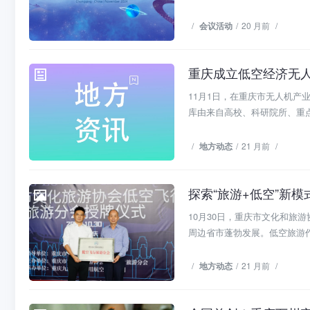
/
会议活动
/
20 月前
/
重庆成立低空经济无
地方动态
11月1日，在重庆市无人机
库由来自高校、科研院所、重点
/
地方动态
/
21 月前
/
探索“旅游+低空”新
地方动态
10月30日，重庆市文化和旅
周边省市蓬勃发展。低空旅游作
/
地方动态
/
21 月前
/