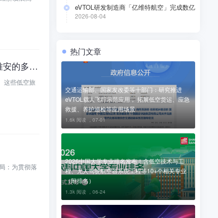
eVTOL研发制造商「亿维特航空」完成数亿
元A+轮融资
2026-08-04
热门文章
四川首发十条低空旅游航线！覆盖了成都、南充、遂宁、达州、广安、乐山、雅安的多个热门景区
。这些低空旅
交通运输部、国家发改委等十部门：研究推进
eVTOL载人飞行示范应用， 拓展低空货运、应急
救援、养护巡检等应用场景
1.6k 阅读 ，
07-01
2026中国大学专业排名发布！含低空技术与工
村局：为贯彻落
程、无人驾驶航空器系统工程等10+个相关专业
（附排名）
1.3k 阅读 ，
06-24