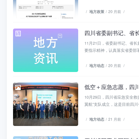
/
地方政策
/
20 月前
/
地方动态
11月21日，省委副书记、省
要指示精神，认真落实省委部署
/
地方动态
/
20 月前
/
低空＋应急志愿，四
地方动态
10月29日，四川省应急安全
翼航”支队成立，这是目前四川省
/
地方动态
/
21 月前
/