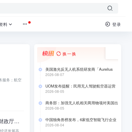
资料
登录
换一换
美国激光反无人机系统研发商「Aurelius
Systems」 完成 4000 万美元 A 轮融资
2026-08-07
务服务；航空
UOM发布提醒：民用无人驾驶航空器运营
合格证持有人于2026年8月10日前要完成低
2026-08-05
空经济应用场景安全自评估
商务部：加强无人机相关两用物项对美国出
口管制
2026-08-05
中国独角兽榜发布，6家低空智能飞行企业
四川：《支持低空经济发展的若干政策措施》(四川发改委、科技厅、经信厅、财政厅联合印发)
上榜
2026-08-04
经济发展高