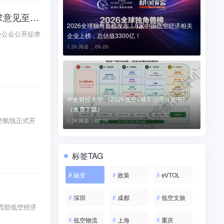
《北川羌族自治县促进低空经济发展十条政策（征求意见稿）》发布，公开征求意见至5月18日
2026全球独角兽榜发布！8家中国低空经济相关
会公众公开征求
企业上榜，总估值3300亿！
1.2k 阅读 ，
06-26
中央财经大学:《2026低空+城市治理白皮书》
（免费下载）
空航线正式开
1.2k 阅读 ，
07-08
标签TAG
#
融资
#
政策
#
eVTOL
#
深圳
#
成都
#
低空文旅
西部低空经济
#
低空物流
#
上海
#
重庆