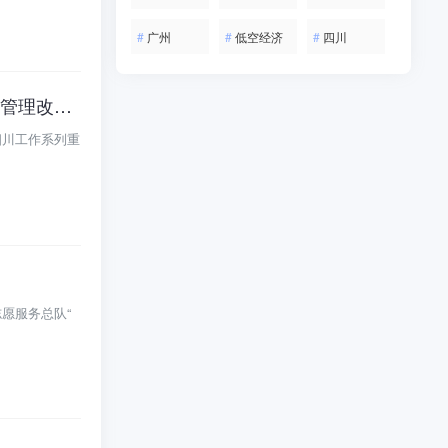
#
广州
#
低空经济
#
四川
四川省委副书记、省长施小琳：要抓住抢占低空经济“风口”，深化低空空域协同管理改革试点区建设
四川工作系列重
愿服务总队“