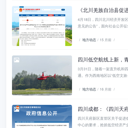
地方动态
4月18日，四川北川经济开发
意见的公告”，面向社会公开征求
/
地方动态
/
15 月前
/
四川低空航线上新，
地方动态
3月31日，随着一架直升机
通。作为西南地区以“低空文旅+低
/
地方动态
/
16 月前
/
四川成都：《四川天
地方政策
四川天府新区直管区关于促进
中心的要求，抢抓低空经济产业