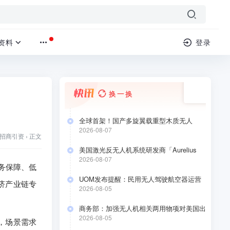
资料
登录
换一换
全球首架！国产多旋翼载重型木质无人
机“木鸾1号”成功首飞
2026-08-07
招商引资
›
正文
美国激光反无人机系统研发商「Aurelius
Systems」 完成 4000 万美元 A 轮融资
2026-08-07
务保障、低
UOM发布提醒：民用无人驾驶航空器运营
济产业链专
合格证持有人于2026年8月10日前要完成低
2026-08-05
空经济应用场景安全自评估
商务部：加强无人机相关两用物项对美国出
口管制
2026-08-05
，场景需求