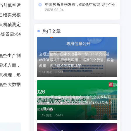
中国独角兽榜发布，6家低空智能飞行企业
当前低空运
上榜
2026-08-04
三维实景模
人机侦测定
热门文章
场景需求4
交通运输部、国家发改委等十部门：研究推进
低空生产制
eVTOL载人飞行示范应用， 拓展低空货运、应急
需求方面，
救援、养护巡检等应用场景
1.6k 阅读 ，
07-01
真梳理，形
低空大数据
2026中国大学专业排名发布！含低空技术与工
程、无人驾驶航空器系统工程等10+个相关专业
（附排名）
1.3k 阅读 ，
06-24