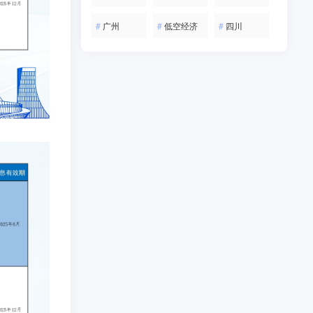
#
广州
#
低空经济
#
四川