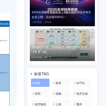
2026全球独角兽榜发布！8家中国低空经济相关
企业上榜，总估值3300亿！
1.2k 阅读 ，
06-26
中央财经大学:《2026低空+城市治理白皮书》
（免费下载）
1.2k 阅读 ，
07-08
标签TAG
#
融资
#
政策
#
eVTOL
#
深圳
#
成都
#
低空文旅
#
低空物流
#
上海
#
重庆