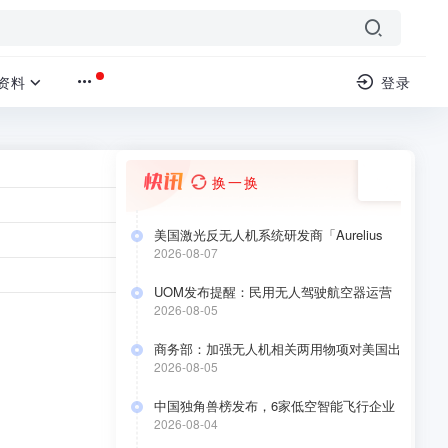
资料
登录
换一换
美国激光反无人机系统研发商「Aurelius
Systems」 完成 4000 万美元 A 轮融资
2026-08-07
地方动态
›
正文
UOM发布提醒：民用无人驾驶航空器运营
合格证持有人于2026年8月10日前要完成低
2026-08-05
营范围含通用
空经济应用场景安全自评估
商务部：加强无人机相关两用物项对美国出
造等。
口管制
2026-08-05
股东共同持
中国独角兽榜发布，6家低空智能飞行企业
上榜
2026-08-04