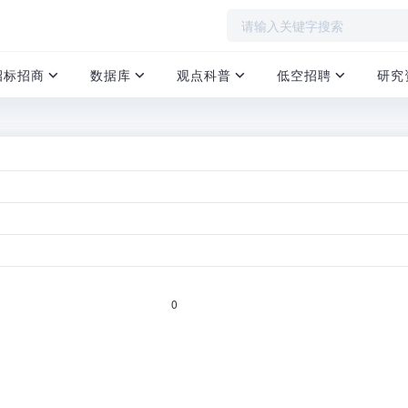
招标招商
数据库
观点科普
低空招聘
研究
20亿元
首页
›
沙开福区注册成立，法定代表人为刘斌，注册资本20亿元人民币，经
0
人驾驶气球、航空商务服务、航空运营支持服务、智能无人飞行器制
湖南省机场管理集团有限公司、湖南省高速公路集团有限公司等6位