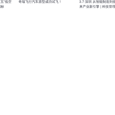
五五”低空
奇瑞飞行汽车原型成功试飞！
3.7·深圳·从智能制造
招标
来产业新引擎 | 科技管理
开课