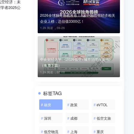
到低空经济：未
学者2025公
2026全球独角兽榜发布！8家中国低空经济相关
企业上榜，总估值3300亿！
1.2k 阅读 ，
06-26
中央财经大学:《2026低空+城市治理白皮书》
（免费下载）
1.2k 阅读 ，
07-08
标签TAG
#
融资
#
政策
#
eVTOL
#
深圳
#
成都
#
低空文旅
#
低空物流
#
上海
#
重庆