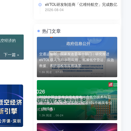
eVTOL研发制造商「亿维特航空」完成数亿
元A+轮融资
2026-08-04
热门文章
低空经济的
交通运输部、国家发改委等十部门：研究推进
下一篇 »
eVTOL载人飞行示范应用， 拓展低空货运、应急
救援、养护巡检等应用场景
1.6k 阅读 ，
07-01
2026中国大学专业排名发布！含低空技术与工
程、无人驾驶航空器系统工程等10+个相关专业
（附排名）
1.3k 阅读 ，
06-24