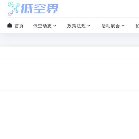
首页
低空动态
政策法规
活动展会
地方动态
湖南省低空经济公司登记成立 注册资本
2024-12-23
/
0 评论
/
0 赞
/
本文阅读约 1 分钟
近日，湖南省低空经济有限公司于2024年12月21日在长
航空服务、公共航空运输、航空器代管人运行业务、升放无
股东信息显示，该公司由湖南兴湘投资控股集团有限公司、
股，6名股东均为湖南国资国企。