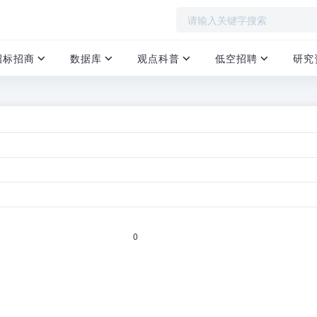
招标招商
数据库
观点科普
低空招聘
研究
信息通信业能力建设 支撑低空基础设施发
首页
›
0