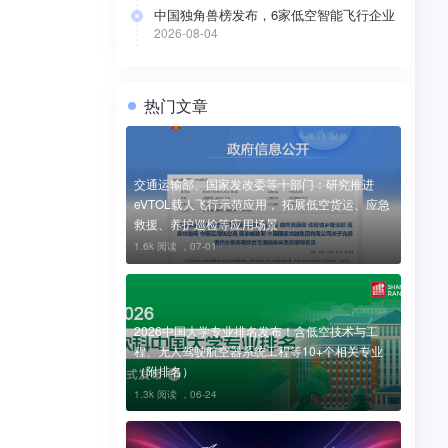
中国独角兽榜发布，6家低空智能飞行企业
上榜
2026-08-04
热门文章
交通运输部、国家发改委等十部门：研究推进
eVTOL载人飞行示范应用， 拓展低空货运、应急
救援、养护巡检等应用场景
1.6k 阅读 ，
07-01
2026中国大学专业排名发布！含低空技术与工
程、无人驾驶航空器系统工程等10+个相关专业
（附排名）
撑低空基
1.3k 阅读 ，
06-24