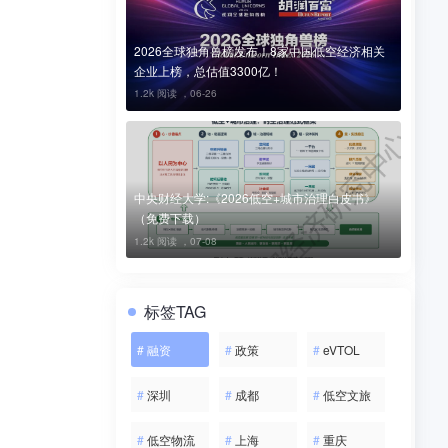
2026全球独角兽榜发布！8家中国低空经济相关
委，各地区
企业上榜，总估值3300亿！
1.2k 阅读 ，
06-26
、导航、智
国务院关于
中央财经大学:《2026低空+城市治理白皮书》
（免费下载）
1.2k 阅读 ，
07-08
信业和低空
标签TAG
通信网络建
#
融资
#
政策
#
eVTOL
展。坚持集
#
深圳
#
成都
#
低空文旅
技术手段，
#
低空物流
#
上海
#
重庆