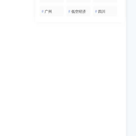
案和经验做
#
广州
#
低空经济
#
四川
年，全国低
0项信息类
G等移动通
通信网络覆
网络覆盖水
提供网络覆
围区域探索
提升对低空