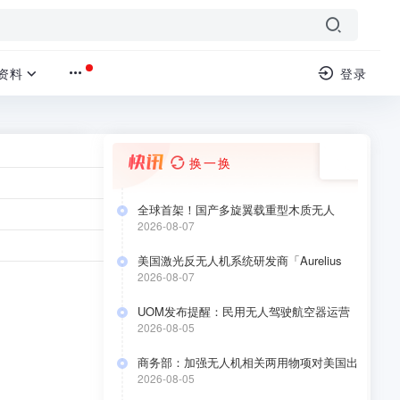
资料
登录
换一换
展的实
全球首架！国产多旋翼载重型木质无人
机“木鸾1号”成功首飞
2026-08-07
美国激光反无人机系统研发商「Aurelius
国家政策
›
正文
Systems」 完成 4000 万美元 A 轮融资
2026-08-07
UOM发布提醒：民用无人驾驶航空器运营
合格证持有人于2026年8月10日前要完成低
2026-08-05
空经济应用场景安全自评估
商务部：加强无人机相关两用物项对美国出
口管制
2026-08-05